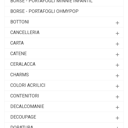
BORSE - PORTAFOGLI MINNIE INFANTIL
BORSE - PORTAFOGLI OHMYPOP
BOTTONI
add
CANCELLERIA
add
CARTA
add
CATENE
add
CERALACCA
add
CHARMS
add
COLORI ACRILICI
add
CONTENITORI
add
DECALCOMANIE
add
DECOUPAGE
add
DORATURA