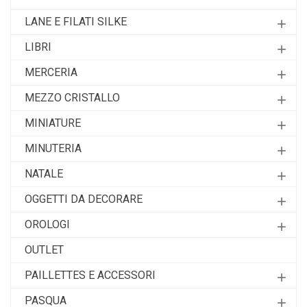
LANE E FILATI SILKE
add
LIBRI
add
MERCERIA
add
MEZZO CRISTALLO
add
MINIATURE
add
MINUTERIA
add
NATALE
add
OGGETTI DA DECORARE
add
OROLOGI
add
OUTLET
PAILLETTES E ACCESSORI
add
PASQUA
add