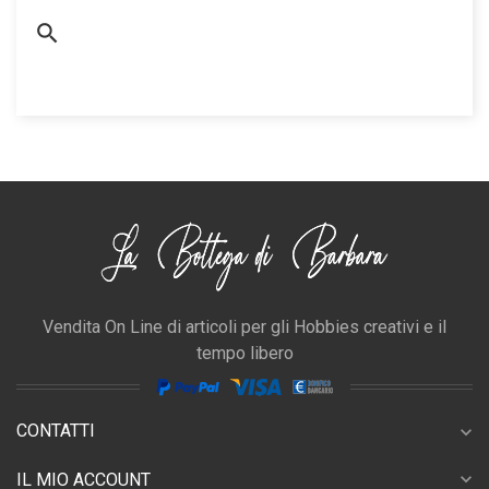
Vendita On Line di articoli per gli Hobbies creativi e il
tempo libero
CONTATTI
expand_more
expand_more
IL MIO ACCOUNT