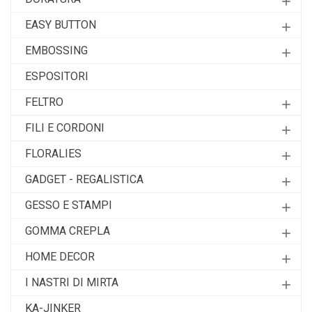
add
EASY BUTTON
add
EMBOSSING
add
ESPOSITORI
FELTRO
add
FILI E CORDONI
add
FLORALIES
add
GADGET - REGALISTICA
add
GESSO E STAMPI
add
GOMMA CREPLA
add
HOME DECOR
add
I NASTRI DI MIRTA
add
KA-JINKER