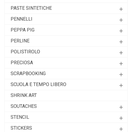
PASTE SINTETICHE
add
PENNELLI
add
PEPPA PIG
add
PERLINE
add
POLISTIROLO
add
PRECIOSA
add
SCRAPBOOKING
add
SCUOLA E TEMPO LIBERO
add
SHRINK ART
SOUTACHES
add
STENCIL
add
STICKERS
add